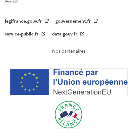
legifrance.gouv.fr
gouvernement.fr
service-public.fr
data.gouv.fr
Nos partenaires